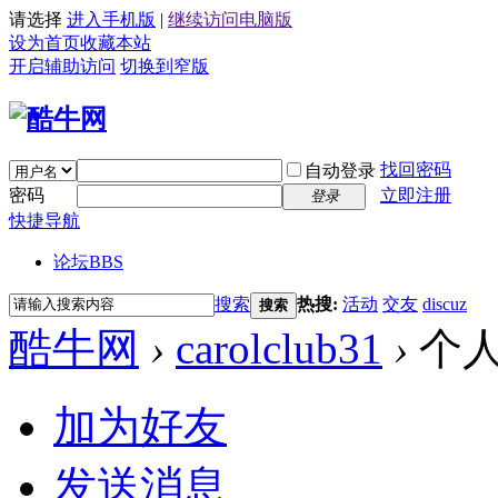
请选择
进入手机版
|
继续访问电脑版
设为首页
收藏本站
开启辅助访问
切换到窄版
找回密码
自动登录
密码
立即注册
登录
快捷导航
论坛
BBS
搜索
热搜:
活动
交友
discuz
搜索
酷牛网
›
carolclub31
›
个
加为好友
发送消息