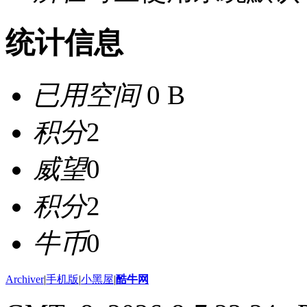
统计信息
已用空间
0 B
积分
2
威望
0
积分
2
牛币
0
Archiver
|
手机版
|
小黑屋
|
酷牛网