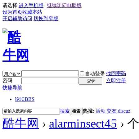
请选择
进入手机版
|
继续访问电脑版
设为首页
收藏本站
开启辅助访问
切换到窄版
找回密码
自动登录
密码
立即注册
登录
快捷导航
论坛
BBS
搜索
热搜:
活动
交友
discuz
搜索
酷牛网
›
alarminsect45
›
个