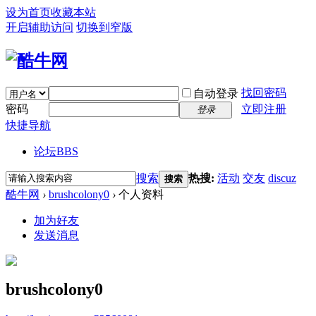
设为首页
收藏本站
开启辅助访问
切换到窄版
找回密码
自动登录
密码
立即注册
登录
快捷导航
论坛
BBS
搜索
热搜:
活动
交友
discuz
搜索
酷牛网
›
brushcolony0
›
个人资料
加为好友
发送消息
brushcolony0