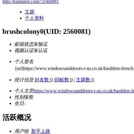
http://kuniunet.com/?2560081
主题
个人资料
brushcolony0
(UID: 2560081)
邮箱状态
未验证
视频认证
未认证
个人签名
[url]https://www.windowsanddoors-r-us.co.uk/basildon-french-d
统计信息
好友数 0
|
回帖数 0
|
主题数 0
个人主页
https://www.windowsanddoors-r-us.co.uk/basildon-fr
性别
保密
生日
-
活跃概况
用户组
新手上路