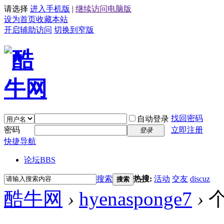
请选择
进入手机版
|
继续访问电脑版
设为首页
收藏本站
开启辅助访问
切换到窄版
找回密码
自动登录
密码
立即注册
登录
快捷导航
论坛
BBS
搜索
热搜:
活动
交友
discuz
搜索
酷牛网
›
hyenasponge7
›