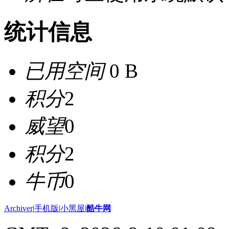
统计信息
已用空间
0 B
积分
2
威望
0
积分
2
牛币
0
Archiver
|
手机版
|
小黑屋
|
酷牛网