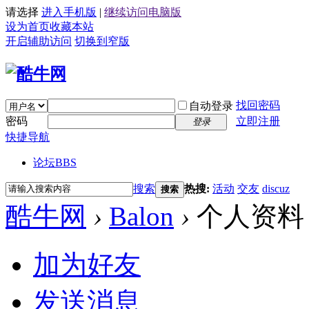
请选择
进入手机版
|
继续访问电脑版
设为首页
收藏本站
开启辅助访问
切换到窄版
找回密码
自动登录
密码
立即注册
登录
快捷导航
论坛
BBS
搜索
热搜:
活动
交友
discuz
搜索
酷牛网
›
Balon
›
个人资料
加为好友
发送消息