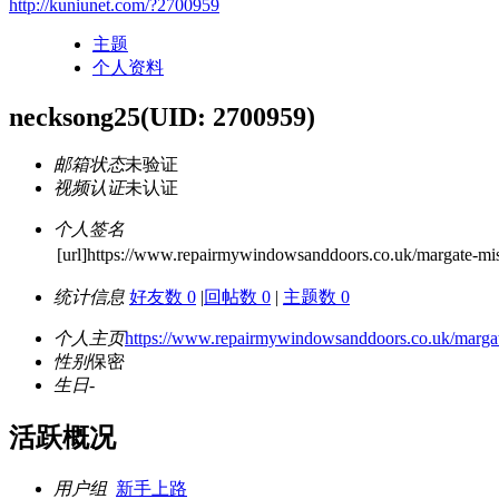
http://kuniunet.com/?2700959
主题
个人资料
necksong25
(UID: 2700959)
邮箱状态
未验证
视频认证
未认证
个人签名
[url]https://www.repairmywindowsanddoors.co.uk/margate-mis
统计信息
好友数 0
|
回帖数 0
|
主题数 0
个人主页
https://www.repairmywindowsanddoors.co.uk/margate
性别
保密
生日
-
活跃概况
用户组
新手上路