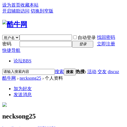
设为首页
收藏本站
开启辅助访问
切换到窄版
找回密码
自动登录
密码
立即注册
登录
快捷导航
论坛
BBS
搜索
热搜:
活动
交友
discuz
搜索
酷牛网
›
necksong25
›
个人资料
加为好友
发送消息
necksong25