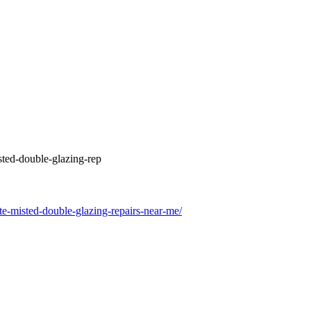
ted-double-glazing-rep
-misted-double-glazing-repairs-near-me/