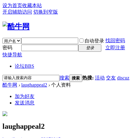
设为首页
收藏本站
开启辅助访问
切换到窄版
找回密码
自动登录
密码
立即注册
登录
快捷导航
论坛
BBS
搜索
热搜:
活动
交友
discuz
搜索
酷牛网
›
laughappeal2
›
个人资料
加为好友
发送消息
laughappeal2