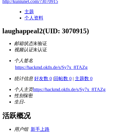
http://kuniunet.com/?3070915
主题
个人资料
laughappeal2
(UID: 3070915)
邮箱状态
未验证
视频认证
未认证
个人签名
https://hackmd.okfn.de/s/Sy7x_8TAZg
统计信息
好友数 0
|
回帖数 0
|
主题数 0
个人主页
https://hackmd.okfn.de/s/Sy7x_8TAZg
性别
保密
生日
-
活跃概况
用户组
新手上路