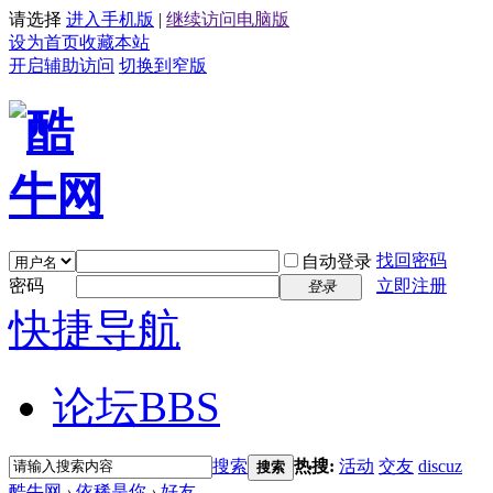
请选择
进入手机版
|
继续访问电脑版
设为首页
收藏本站
开启辅助访问
切换到窄版
找回密码
自动登录
密码
立即注册
登录
快捷导航
论坛
BBS
搜索
热搜:
活动
交友
discuz
搜索
酷牛网
›
依稀是你
›
好友