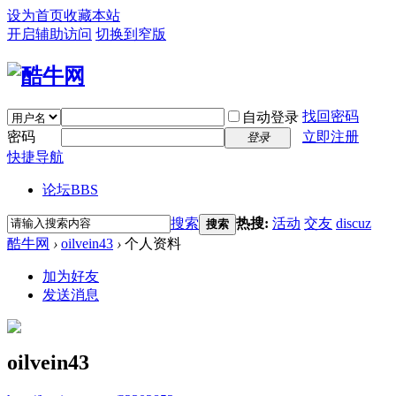
设为首页
收藏本站
开启辅助访问
切换到窄版
找回密码
自动登录
密码
立即注册
登录
快捷导航
论坛
BBS
搜索
热搜:
活动
交友
discuz
搜索
酷牛网
›
oilvein43
›
个人资料
加为好友
发送消息
oilvein43