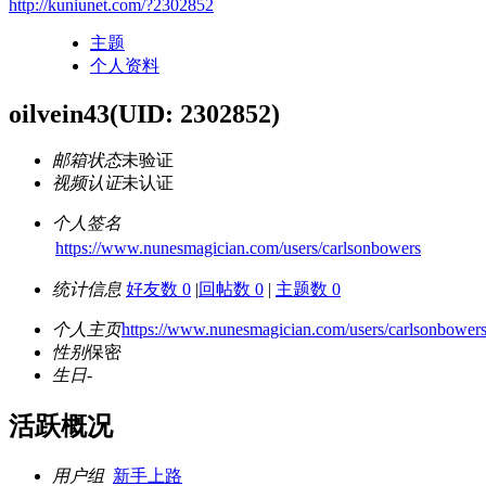
http://kuniunet.com/?2302852
主题
个人资料
oilvein43
(UID: 2302852)
邮箱状态
未验证
视频认证
未认证
个人签名
https://www.nunesmagician.com/users/carlsonbowers
统计信息
好友数 0
|
回帖数 0
|
主题数 0
个人主页
https://www.nunesmagician.com/users/carlsonbower
性别
保密
生日
-
活跃概况
用户组
新手上路