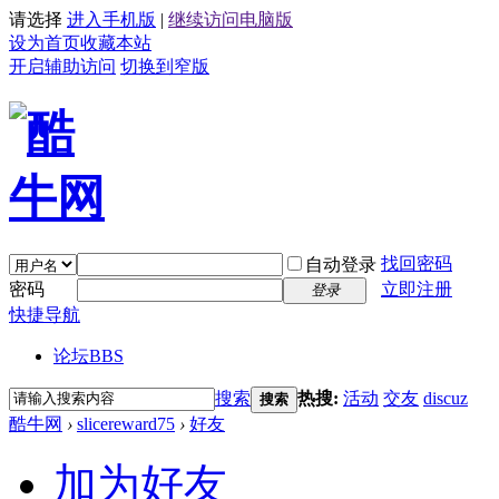
请选择
进入手机版
|
继续访问电脑版
设为首页
收藏本站
开启辅助访问
切换到窄版
找回密码
自动登录
密码
立即注册
登录
快捷导航
论坛
BBS
搜索
热搜:
活动
交友
discuz
搜索
酷牛网
›
slicereward75
›
好友
加为好友