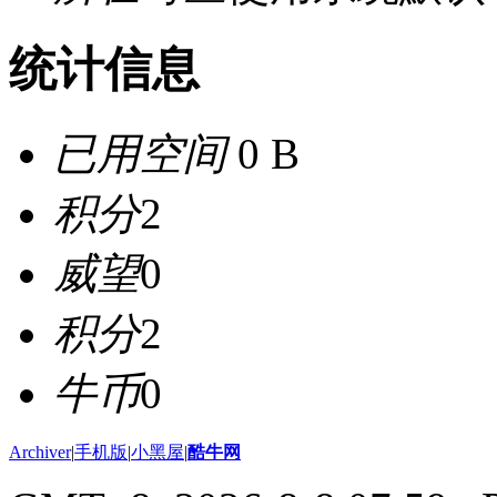
统计信息
已用空间
0 B
积分
2
威望
0
积分
2
牛币
0
Archiver
|
手机版
|
小黑屋
|
酷牛网