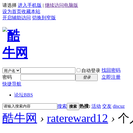
请选择
进入手机版
|
继续访问电脑版
设为首页
收藏本站
开启辅助访问
切换到窄版
找回密码
自动登录
密码
立即注册
登录
快捷导航
论坛
BBS
搜索
热搜:
活动
交友
discuz
搜索
酷牛网
›
ratereward12
›
个