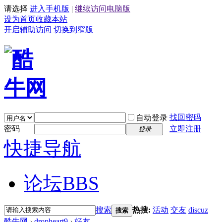
请选择
进入手机版
|
继续访问电脑版
设为首页
收藏本站
开启辅助访问
切换到窄版
找回密码
自动登录
密码
立即注册
登录
快捷导航
论坛
BBS
搜索
热搜:
活动
交友
discuz
搜索
酷牛网
›
dropheart9
›
好友