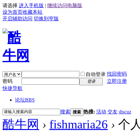
请选择
进入手机版
|
继续访问电脑版
设为首页
收藏本站
开启辅助访问
切换到窄版
找回密码
自动登录
密码
立即注册
登录
快捷导航
论坛
BBS
搜索
热搜:
活动
交友
discuz
搜索
酷牛网
›
fishmaria26
›
个