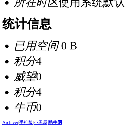
所在时区
使用系统默认
统计信息
已用空间
0 B
积分
4
威望
0
积分
4
牛币
0
Archiver
|
手机版
|
小黑屋
|
酷牛网