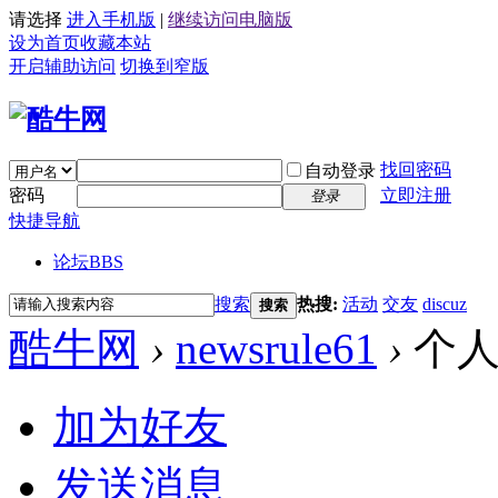
请选择
进入手机版
|
继续访问电脑版
设为首页
收藏本站
开启辅助访问
切换到窄版
找回密码
自动登录
密码
立即注册
登录
快捷导航
论坛
BBS
搜索
热搜:
活动
交友
discuz
搜索
酷牛网
›
newsrule61
›
个人
加为好友
发送消息