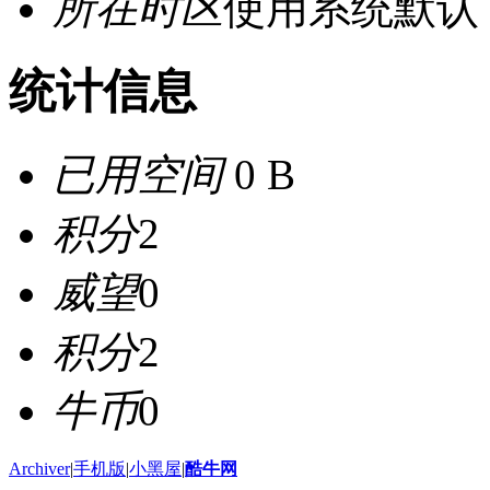
所在时区
使用系统默认
统计信息
已用空间
0 B
积分
2
威望
0
积分
2
牛币
0
Archiver
|
手机版
|
小黑屋
|
酷牛网