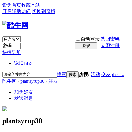
设为首页
收藏本站
开启辅助访问
切换到窄版
找回密码
自动登录
密码
立即注册
登录
快捷导航
论坛
BBS
搜索
热搜:
活动
交友
discuz
搜索
酷牛网
›
plantsyrup30
›
好友
加为好友
发送消息
plantsyrup30