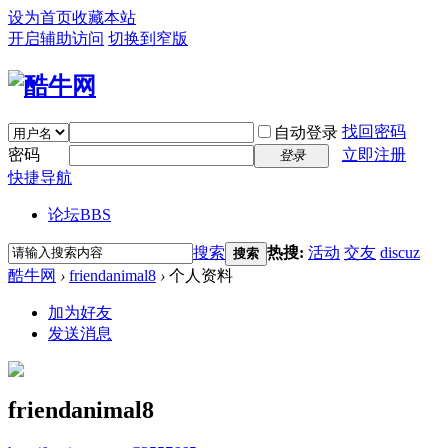
设为首页
收藏本站
开启辅助访问
切换到窄版
找回密码
自动登录
密码
立即注册
登录
快捷导航
论坛
BBS
搜索
热搜:
活动
交友
discuz
搜索
酷牛网
›
friendanimal8
›
个人资料
加为好友
发送消息
friendanimal8