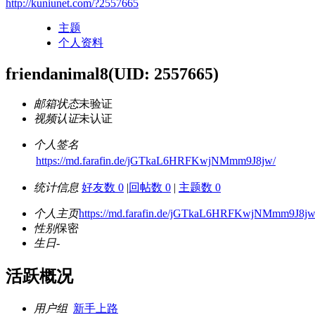
http://kuniunet.com/?2557665
主题
个人资料
friendanimal8
(UID: 2557665)
邮箱状态
未验证
视频认证
未认证
个人签名
https://md.farafin.de/jGTkaL6HRFKwjNMmm9J8jw/
统计信息
好友数 0
|
回帖数 0
|
主题数 0
个人主页
https://md.farafin.de/jGTkaL6HRFKwjNMmm9J8jw
性别
保密
生日
-
活跃概况
用户组
新手上路