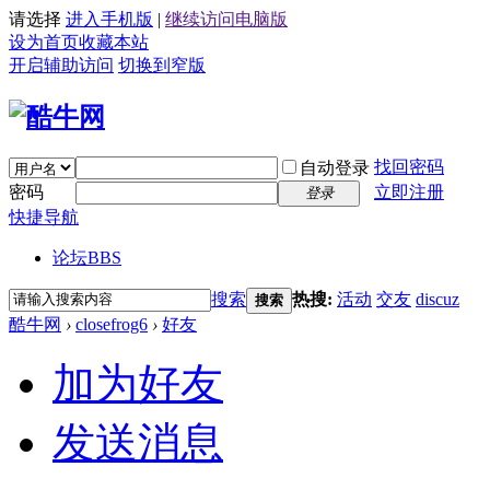
请选择
进入手机版
|
继续访问电脑版
设为首页
收藏本站
开启辅助访问
切换到窄版
找回密码
自动登录
密码
立即注册
登录
快捷导航
论坛
BBS
搜索
热搜:
活动
交友
discuz
搜索
酷牛网
›
closefrog6
›
好友
加为好友
发送消息