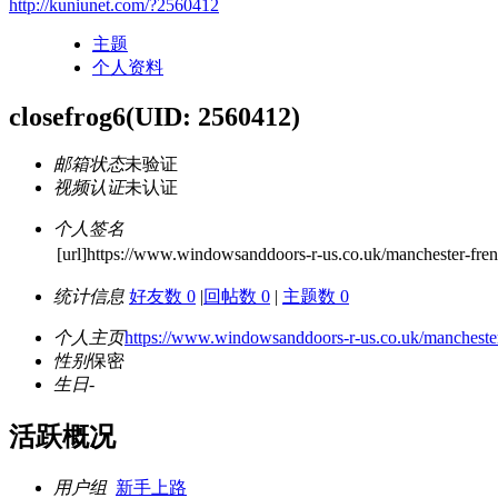
http://kuniunet.com/?2560412
主题
个人资料
closefrog6
(UID: 2560412)
邮箱状态
未验证
视频认证
未认证
个人签名
[url]https://www.windowsanddoors-r-us.co.uk/manchester-frenc
统计信息
好友数 0
|
回帖数 0
|
主题数 0
个人主页
https://www.windowsanddoors-r-us.co.uk/manchester-
性别
保密
生日
-
活跃概况
用户组
新手上路