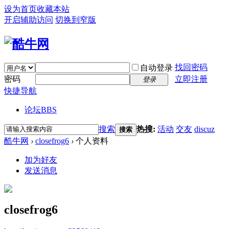
设为首页
收藏本站
开启辅助访问
切换到窄版
找回密码
自动登录
密码
立即注册
登录
快捷导航
论坛
BBS
搜索
热搜:
活动
交友
discuz
搜索
酷牛网
›
closefrog6
›
个人资料
加为好友
发送消息
closefrog6