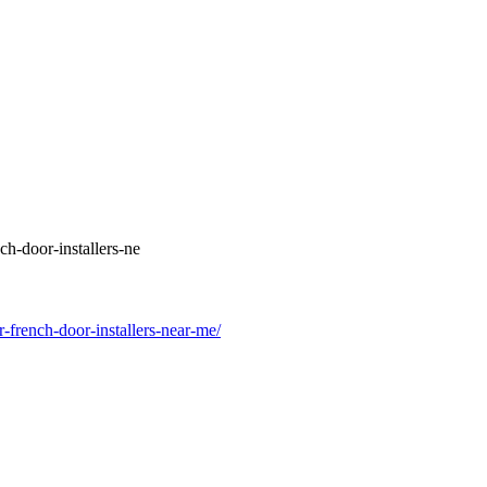
h-door-installers-ne
french-door-installers-near-me/