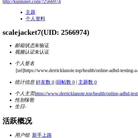
http://kuniunet.com/?2566974
主题
个人资料
scalejacket7
(UID: 2566974)
邮箱状态
未验证
视频认证
未认证
个人签名
[url]https://www.derricklanoie.top/health/online-adhd-testing
统计信息
好友数 0
|
回帖数 0
|
主题数 0
个人主页
https://www.derricklanoie.top/health/online-adhd-tes
性别
保密
生日
-
活跃概况
用户组
新手上路