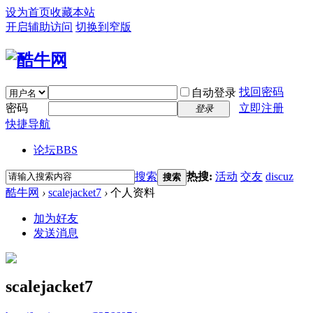
设为首页
收藏本站
开启辅助访问
切换到窄版
找回密码
自动登录
密码
立即注册
登录
快捷导航
论坛
BBS
搜索
热搜:
活动
交友
discuz
搜索
酷牛网
›
scalejacket7
›
个人资料
加为好友
发送消息
scalejacket7