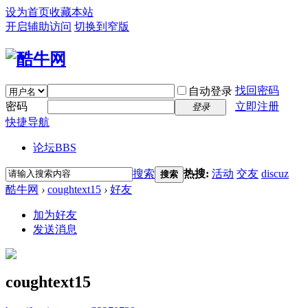
设为首页
收藏本站
开启辅助访问
切换到窄版
找回密码
自动登录
密码
立即注册
登录
快捷导航
论坛
BBS
搜索
热搜:
活动
交友
discuz
搜索
酷牛网
›
coughtext15
›
好友
加为好友
发送消息
coughtext15