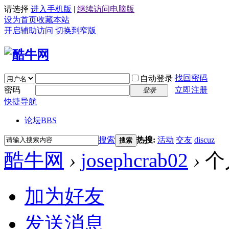
请选择
进入手机版
|
继续访问电脑版
设为首页
收藏本站
开启辅助访问
切换到窄版
找回密码
自动登录
密码
立即注册
登录
快捷导航
论坛
BBS
搜索
热搜:
活动
交友
discuz
搜索
酷牛网
›
josephcrab02
›
个
加为好友
发送消息