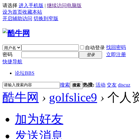
请选择
进入手机版
|
继续访问电脑版
设为首页
收藏本站
开启辅助访问
切换到窄版
找回密码
自动登录
密码
立即注册
登录
快捷导航
论坛
BBS
搜索
热搜:
活动
交友
discuz
搜索
酷牛网
›
golfslice9
›
个人
加为好友
发送消息