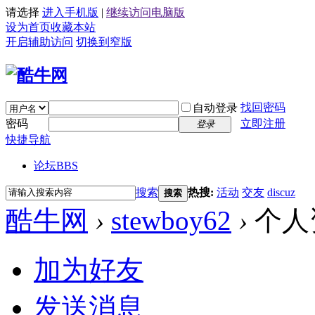
请选择
进入手机版
|
继续访问电脑版
设为首页
收藏本站
开启辅助访问
切换到窄版
找回密码
自动登录
密码
立即注册
登录
快捷导航
论坛
BBS
搜索
热搜:
活动
交友
discuz
搜索
酷牛网
›
stewboy62
›
个人
加为好友
发送消息