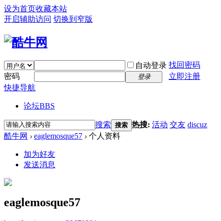
设为首页
收藏本站
开启辅助访问
切换到窄版
找回密码
自动登录
密码
立即注册
登录
快捷导航
论坛
BBS
搜索
热搜:
活动
交友
discuz
搜索
酷牛网
›
eaglemosque57
›
个人资料
加为好友
发送消息
eaglemosque57