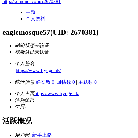
http://kuniunet.com/?2670381
主题
个人资料
eaglemosque57
(UID: 2670381)
邮箱状态
未验证
视频认证
未认证
个人签名
https://www.frydge.uk/
统计信息
好友数 0
|
回帖数 0
|
主题数 0
个人主页
https://www.frydge.uk/
性别
保密
生日
-
活跃概况
用户组
新手上路