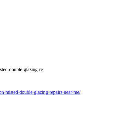
ted-double-glazing-re
n-misted-double-glazing-repairs-near-me/