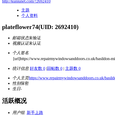
http://kuniunet.com/?2692410
主题
个人资料
plateflower74
(UID: 2692410)
邮箱状态
未验证
视频认证
未认证
个人签名
[url]https://www.repairmywindowsanddoors.co.uk/basildon-mis
统计信息
好友数 0
|
回帖数 0
|
主题数 0
个人主页
https://www.repairmywindowsanddoors.co.uk/basildo
性别
保密
生日
-
活跃概况
用户组
新手上路