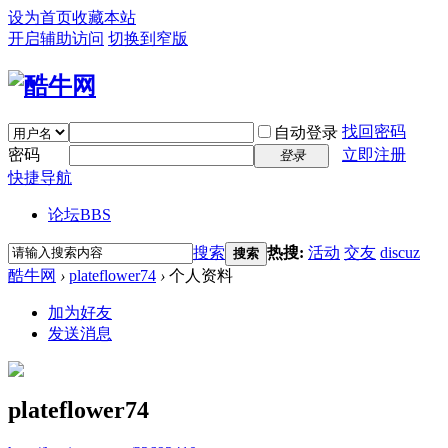
设为首页
收藏本站
开启辅助访问
切换到窄版
找回密码
自动登录
密码
立即注册
登录
快捷导航
论坛
BBS
搜索
热搜:
活动
交友
discuz
搜索
酷牛网
›
plateflower74
›
个人资料
加为好友
发送消息
plateflower74