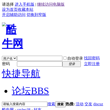
请选择
进入手机版
|
继续访问电脑版
设为首页
收藏本站
开启辅助访问
切换到窄版
找回密码
自动登录
密码
立即注册
登录
快捷导航
论坛
BBS
搜索
热搜:
活动
交友
discuz
搜索
酷牛网
›
cryleo38
›
好友