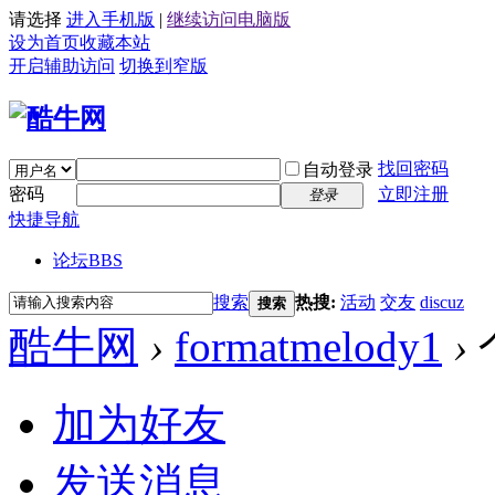
请选择
进入手机版
|
继续访问电脑版
设为首页
收藏本站
开启辅助访问
切换到窄版
找回密码
自动登录
密码
立即注册
登录
快捷导航
论坛
BBS
搜索
热搜:
活动
交友
discuz
搜索
酷牛网
›
formatmelody1
›
加为好友
发送消息