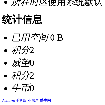
所在时区
使用系统默认
统计信息
已用空间
0 B
积分
2
威望
0
积分
2
牛币
0
Archiver
|
手机版
|
小黑屋
|
酷牛网