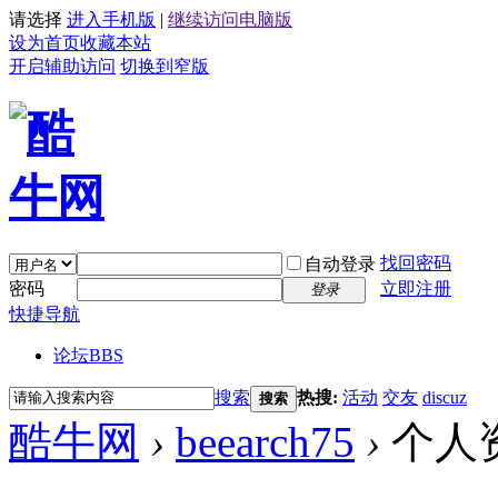
请选择
进入手机版
|
继续访问电脑版
设为首页
收藏本站
开启辅助访问
切换到窄版
找回密码
自动登录
密码
立即注册
登录
快捷导航
论坛
BBS
搜索
热搜:
活动
交友
discuz
搜索
酷牛网
›
beearch75
›
个人