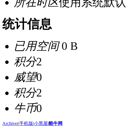
所在时区
使用系统默认
统计信息
已用空间
0 B
积分
2
威望
0
积分
2
牛币
0
Archiver
|
手机版
|
小黑屋
|
酷牛网