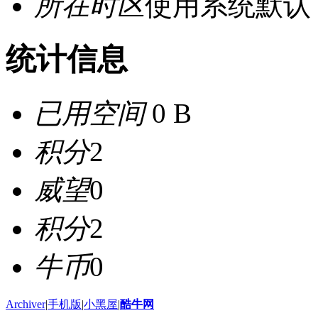
所在时区
使用系统默认
统计信息
已用空间
0 B
积分
2
威望
0
积分
2
牛币
0
Archiver
|
手机版
|
小黑屋
|
酷牛网