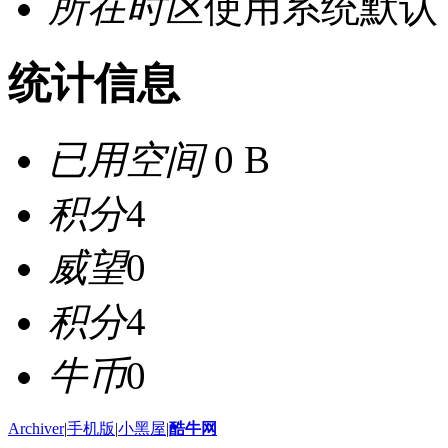
所在时区
使用系统默认
统计信息
已用空间
0 B
积分
4
威望
0
积分
4
牛币
0
Archiver
|
手机版
|
小黑屋
|
酷牛网