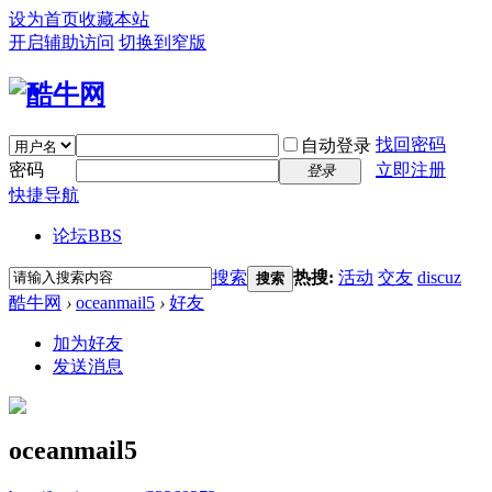
设为首页
收藏本站
开启辅助访问
切换到窄版
找回密码
自动登录
密码
立即注册
登录
快捷导航
论坛
BBS
搜索
热搜:
活动
交友
discuz
搜索
酷牛网
›
oceanmail5
›
好友
加为好友
发送消息
oceanmail5