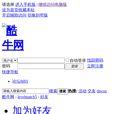
请选择
进入手机版
|
继续访问电脑版
设为首页
收藏本站
开启辅助访问
切换到窄版
找回密码
自动登录
密码
立即注册
登录
快捷导航
论坛
BBS
搜索
热搜:
活动
交友
discuz
搜索
酷牛网
›
levelmatch5
›
好友
加为好友