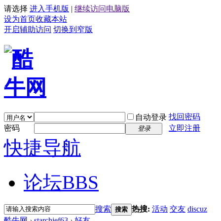
请选择
进入手机版
|
继续访问电脑版
设为首页
收藏本站
开启辅助访问
切换到窄版
找回密码
自动登录
密码
立即注册
登录
快捷导航
论坛
BBS
搜索
热搜:
活动
交友
discuz
搜索
酷牛网
›
starchief63
›
好友