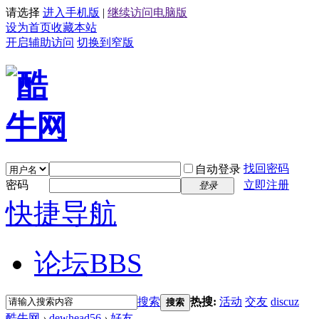
请选择
进入手机版
|
继续访问电脑版
设为首页
收藏本站
开启辅助访问
切换到窄版
找回密码
自动登录
密码
立即注册
登录
快捷导航
论坛
BBS
搜索
热搜:
活动
交友
discuz
搜索
酷牛网
›
dewhead56
›
好友