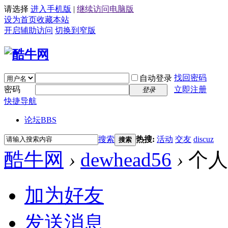
请选择
进入手机版
|
继续访问电脑版
设为首页
收藏本站
开启辅助访问
切换到窄版
找回密码
自动登录
密码
立即注册
登录
快捷导航
论坛
BBS
搜索
热搜:
活动
交友
discuz
搜索
酷牛网
›
dewhead56
›
个人
加为好友
发送消息