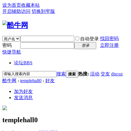
设为首页
收藏本站
开启辅助访问
切换到窄版
找回密码
自动登录
密码
立即注册
登录
快捷导航
论坛
BBS
搜索
热搜:
活动
交友
discuz
搜索
酷牛网
›
templehall0
›
好友
加为好友
发送消息
templehall0