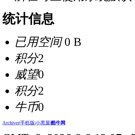
统计信息
已用空间
0 B
积分
2
威望
0
积分
2
牛币
0
Archiver
|
手机版
|
小黑屋
|
酷牛网