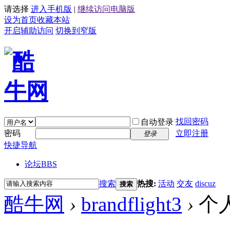
请选择
进入手机版
|
继续访问电脑版
设为首页
收藏本站
开启辅助访问
切换到窄版
找回密码
自动登录
密码
立即注册
登录
快捷导航
论坛
BBS
搜索
热搜:
活动
交友
discuz
搜索
酷牛网
›
brandflight3
›
个