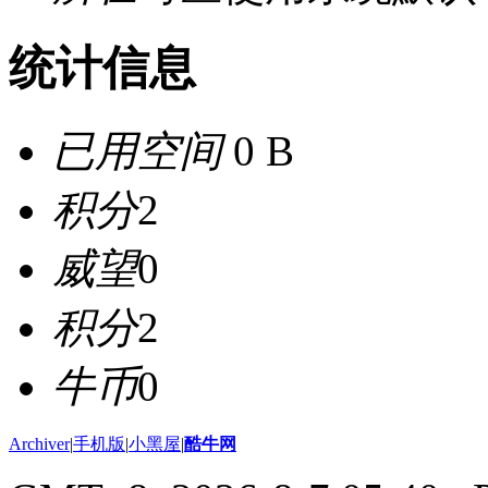
统计信息
已用空间
0 B
积分
2
威望
0
积分
2
牛币
0
Archiver
|
手机版
|
小黑屋
|
酷牛网