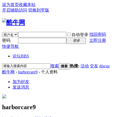
设为首页
收藏本站
开启辅助访问
切换到窄版
找回密码
自动登录
密码
立即注册
登录
快捷导航
论坛
BBS
搜索
热搜:
活动
交友
discuz
搜索
酷牛网
›
harborcare9
›
个人资料
加为好友
发送消息
harborcare9