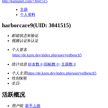
http://kuniunet.com/?3041515
主题
个人资料
harborcare9
(UID: 3041515)
邮箱状态
未验证
视频认证
未认证
个人签名
https://de.kzen.dev/index.php/user/veilbench5
统计信息
好友数 0
|
回帖数 0
|
主题数 0
个人主页
https://de.kzen.dev/index.php/user/veilbench5
性别
保密
生日
-
活跃概况
用户组
新手上路