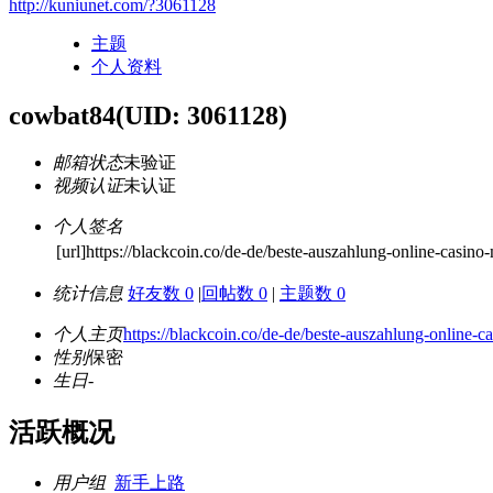
http://kuniunet.com/?3061128
主题
个人资料
cowbat84
(UID: 3061128)
邮箱状态
未验证
视频认证
未认证
个人签名
[url]https://blackcoin.co/de-de/beste-auszahlung-online-casino
统计信息
好友数 0
|
回帖数 0
|
主题数 0
个人主页
https://blackcoin.co/de-de/beste-auszahlung-online-
性别
保密
生日
-
活跃概况
用户组
新手上路