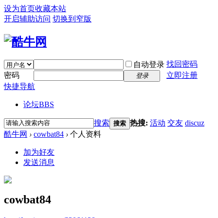
设为首页
收藏本站
开启辅助访问
切换到窄版
找回密码
自动登录
密码
立即注册
登录
快捷导航
论坛
BBS
搜索
热搜:
活动
交友
discuz
搜索
酷牛网
›
cowbat84
›
个人资料
加为好友
发送消息
cowbat84