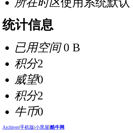
所在时区
使用系统默认
统计信息
已用空间
0 B
积分
2
威望
0
积分
2
牛币
0
Archiver
|
手机版
|
小黑屋
|
酷牛网