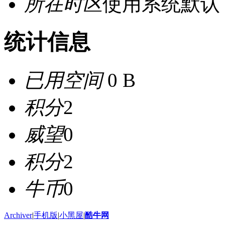
所在时区
使用系统默认
统计信息
已用空间
0 B
积分
2
威望
0
积分
2
牛币
0
Archiver
|
手机版
|
小黑屋
|
酷牛网