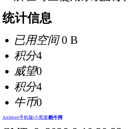
统计信息
已用空间
0 B
积分
4
威望
0
积分
4
牛币
0
Archiver
|
手机版
|
小黑屋
|
酷牛网