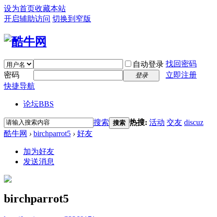
设为首页
收藏本站
开启辅助访问
切换到窄版
找回密码
自动登录
密码
立即注册
登录
快捷导航
论坛
BBS
搜索
热搜:
活动
交友
discuz
搜索
酷牛网
›
birchparrot5
›
好友
加为好友
发送消息
birchparrot5