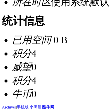
所在时区
使用系统默认
统计信息
已用空间
0 B
积分
4
威望
0
积分
4
牛币
0
Archiver
|
手机版
|
小黑屋
|
酷牛网