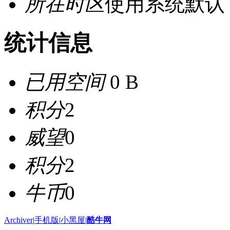
所在时区
使用系统默认
统计信息
已用空间
0 B
积分
2
威望
0
积分
2
牛币
0
Archiver
|
手机版
|
小黑屋
|
酷牛网